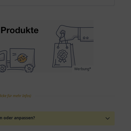
Werbung*
licke für mehr Infos)
en oder anpassen?