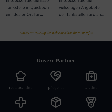
Entdecken Sie die Esso
Entdecken Sie die
Tankstelle in Quickborn,
vielseitigen Angebote
ein idealer Ort für
der Tankstelle Euroland
Tankbedarf und Snacks
in Wuppertal – mehr als
auf der E45.
nur ein Ort zum Tanken!
Hinweis zur Nutzung der Webseite (klicke für mehr Infos)
Freundlicher Service
erwartet Sie!
tanklist
Unsere Partner
restaurantlist
pflegelist
arztlist