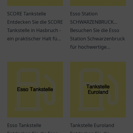
SCORE Tankstelle
Esso Station
Entdecken Sie die SCORE
SCHWARZENBRUCK
Tankstelle in Hasbruch -
Regensburger Str. 2a
Besuchen Sie die Esso
ein praktischer Halt für
Station Schwarzenbruck
Kraftstoffe, Snacks und
für hochwertige
freundlichen Service.
Kraftstoffe und
erstklassigen Service.
Immer beste Qualität in
der Nähe!
Esso Tankstelle
Tankstelle Euroland