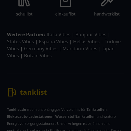
schullist
einkauflist
handwerklist
Weitere Partner:
Italia Vibes
|
Bonjour Vibes
|
States Vibes
|
Espana Vibes
|
Hellas Vibes
|
Türkiye
Vibes
|
Germany Vibes
|
Mandarin Vibes
|
Japan
Vibes
|
Britain Vibes
tanklist
Tanklist.de
ist ein unabhängiges Verzeichnis für
Tankstellen
,
Elektroauto-Ladestationen
,
Wasserstofftankstellen
und weitere
Energieversorgungsstationen. Unser Anliegen ist es, Ihnen eine
neutrale und umfassende Plattform zu bieten, die Ihnen bei der Suche