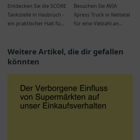
Entdecken Sie die SCORE
Besuchen Sie AVIA
Tankstelle in Hasbruch -
Xpress Truck in Nettetal
ein praktischer Halt für
für eine Vielzahl an
Kraftstoffe, Snacks und
Snacks, Getränken und
freundlichen Service.
einem entspannten
Weitere Artikel, die dir gefallen
Ambiente. Ideal für
Reisende und Pendler.
könnten