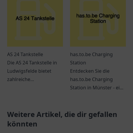
erwarten Sie.
zum Laden von
Elektroautos.
AS 24 Tankstelle
has.to.be Charging
Die AS 24 Tankstelle in
Station
Ludwigsfelde bietet
Entdecken Sie die
zahlreiche
has.to.be Charging
Dienstleistungen und ist
Station in Münster - ein
leicht erreichbar. Perfekt
zentraler Ort für
für Pendler und
umweltbewusste
Reisende.
Weitere Artikel, die dir gefallen
Autofahrer mit
großartigen
könnten
Lademöglichkeiten.