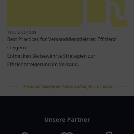
19.05.2026 10:00
Best Practices für Versanddienstleister: Effizienz
steigern
Entdecken Sie bewährte Strategien zur
Effizienzsteigerung im Versand.
Hinweis zur Nutzung der Webseite (klicke für mehr Infos)
tanklist
Unsere Partner