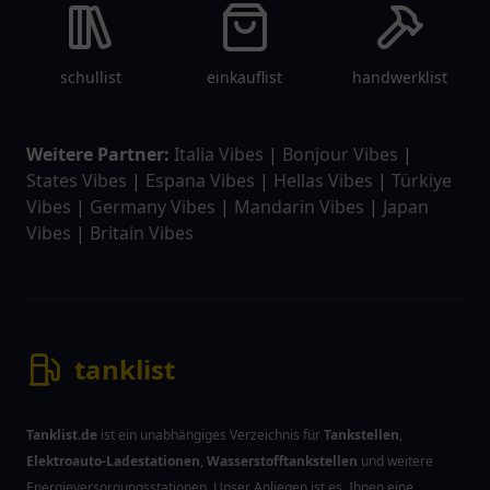
schullist
einkauflist
handwerklist
Weitere Partner:
Italia Vibes
|
Bonjour Vibes
|
States Vibes
|
Espana Vibes
|
Hellas Vibes
|
Türkiye
Vibes
|
Germany Vibes
|
Mandarin Vibes
|
Japan
Vibes
|
Britain Vibes
tanklist
Tanklist.de
ist ein unabhängiges Verzeichnis für
Tankstellen
,
Elektroauto-Ladestationen
,
Wasserstofftankstellen
und weitere
Energieversorgungsstationen. Unser Anliegen ist es, Ihnen eine