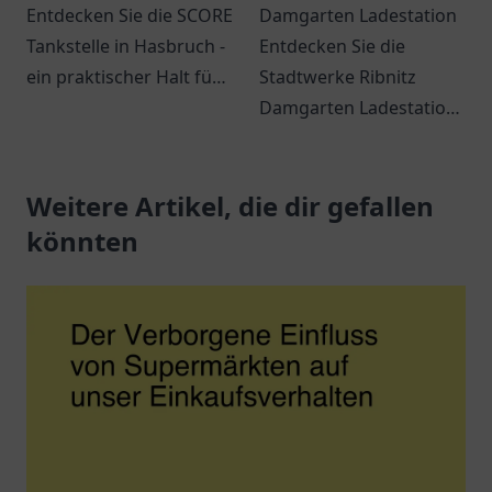
Entdecken Sie die SCORE
Damgarten Ladestation
Tankstelle in Hasbruch -
Entdecken Sie die
ein praktischer Halt für
Stadtwerke Ribnitz
Kraftstoffe, Snacks und
Damgarten Ladestation
freundlichen Service.
– eine
benutzerfreundliche
Weitere Artikel, die dir gefallen
Ladestation für
Elektrofahrzeuge in
könnten
Ribnitz-Damgarten.