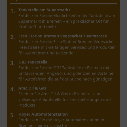
1.
Tankcenter
Entdecken Sie das Tankcenter in Hamburg mit
großen Dienstleistungen und einer einladenden
Atmosphäre.
2.
Aral Tankstelle
Entdecken Sie die Aral Tankstelle in Hamburg.
Genießen Sie erstklassige Dienstleistungen, Snacks
und eine bequeme Lage an der Pinneberger
Straße.
3.
Esso Station Hamburg Ahrensburger Strasse
Entdecken Sie die Esso Station Hamburg
Ahrensburger Strasse – ein Ort, der praktische
Lösungen und Bequemlichkeit für unterwegs
bietet.
4.
star Tankstelle
Entdecken Sie die Star Tankstelle Hamburg an der
Buxtehuder Str. 1A - ein praktischer Ort für
Kraftstoffe, Snacks und eine kurze
Verschnaufpause.
5.
Tankstelle Meyer oHG
Entdecken Sie die Vorteile der Tankstelle Meyer
oHG in Hamburg. Tanken, Snacks und eine