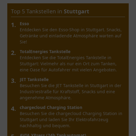
Top 5 Tankstellen in
Nürnberg
1.
SUPOL Tankstelle, Pächter: Sahin Cafer
Entdecken Sie die SUPOL Tankstelle in Nürnberg.
Erfahren Sie mehr über die Angebote und das
Erlebnis vor Ort.
2.
Ladestation
Entdecken Sie die Ladestation in Nürnberg für
Elektrofahrzeuge - ideal gelegen mit vielseitigen
Lademöglichkeiten und nahe Freizeitangeboten.
3.
JET Tankstelle
Entdecken Sie die JET Tankstelle in Nürnberg für
Tankdienstleistungen, Snacks und praktische
Annehmlichkeiten während Ihrer Reise.
4.
Agip
Entdecken Sie die Agip Tankstelle in Nürnberg –
eine praktische Anlaufstelle für Autofahrer mit
Snacks und Getränken für die Reise!
REWE To Go bei Aral