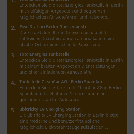
1.
Entdecken Sie Shell Select in Dortmund – Ihr
Anlaufpunkt für Snacks, Getränke und eine
entspannte Pause auf Ihrer Reise.
2.
BAVARIA petrol
BAVARIA petrol in Dortmund bietet hochwertigen
Service, vielfältige Angebote und eine angenehme
Atmosphäre für alle Autofahrer.
3.
Tankstelle Gerdes GmbH
Entdecken Sie die Tankstelle Gerdes GmbH in
Dortmund mit ihrem vielfältigen Angebot an
Kraftstoffen und freundlichem Service.
4.
Markant Tankstelle
Entdecken Sie die Markant Tankstelle in Dortmund,
die eine bequeme Anlaufstelle für
Tankstellenbesucher bietet. Einfach, schnell und
zentral gelegen.
5.
Shell
Shell in Dortmund bietet eine breite Auswahl an
Kraftstoffen und Snacks in der Provinzialstraße 83.
Besuchen Sie uns für freundlichen Service.