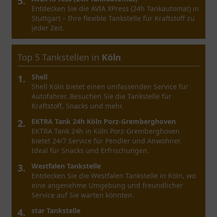
5.
Entdecken Sie REWE To Go bei Aral in Nürnberg –
ein Ort für frische Snacks und Getränke zu jeder
Zeit.
Top 5 Tankstellen in
Bremen
1.
Tankstelle am Supermarkt
Entdecken Sie die Möglichkeiten der Tankstelle am
Supermarkt in Bremen – ein praktischer Ort für
Kraftstoff und mehr.
2.
Esso Station Bremen Vegesacker Heerstrasse
Entdecken Sie die Esso Station Bremen Vegesacker
Heerstraße mit vielfältigen Services und Produkten
für Autofahrer und Reisende.
3.
OIL! Tankstelle
Entdecken Sie die OIL! Tankstelle in Bremen mit
umfassendem Angebot und potenziellen Vorteilen
für Autofahrer, die auf der Suche nach günstigen
Preisen sind.
4.
Amc Oil & Gas