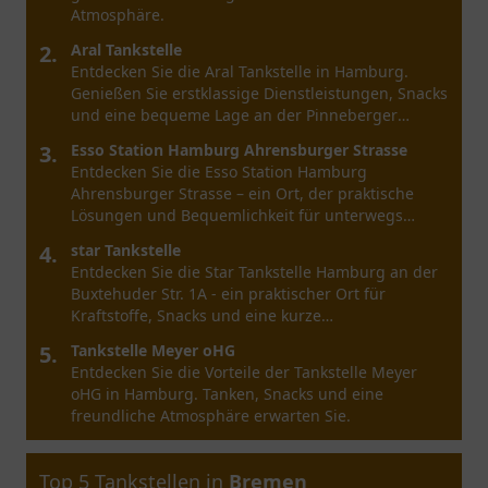
Snacks und Getränken für jede Gelegenheit.
2.
TotalEnergies Tankstelle
Besuchen Sie die TotalEnergies Tankstelle in
Düsseldorf am Höherweg 202 für Kraftstoffe,
Snacks und eine angenehme Pause auf Ihrer Reise.
3.
star Tankstelle
Star Tankstelle am Nikolaus-Knopp-Platz in
Düsseldorf - Ein Ort zum Tanken, Snacks kaufen
und Freundlichkeit erleben.
4.
Stadtwerke Düsseldorf Charging Station
Entdecken Sie die Stadtwerke Düsseldorf Charging
Station – Ihr zentraler Anlaufpunkt für
umweltfreundliches Fahren und Elektrofahrzeug-
Ladungen.
5.
Stadtwerke Düsseldorf E-Ladesäule
Entdecken Sie die Stadtwerke Düsseldorf E-
Ladesäule: Ein zentraler Ort für nachhaltige
Mobilität in Düsseldorf, ideal für Elektrofahrzeuge.
Top 5 Tankstellen in
Hamburg