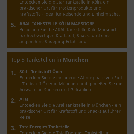
Erleben Sie Amc Oil & Gas in Bremen – eine
vielseitige Anlaufstelle für Energielösungen und
Produkte.
5.
Hoyer Automatenstation
Entdecken Sie die Hoyer Automatenstation in
Bremen – eine praktische
Selbstbedienungstankstelle für alle
Kraftstoffbedürfnisse.
Top 5 Tankstellen in
München
1.
Süd - Treibstoff Öner
Entdecken Sie die einladende Atmosphäre von Süd
- Treibstoff Öner in München und genießen Sie die
Auswahl an Speisen und Getränken.
2.
Aral
Entdecken Sie die Aral Tankstelle in München - ein
praktischer Ort für Kraftstoff und Snacks auf Ihrer
Reise.
3.
TotalEnergies Tankstelle
Entdecken Sie die TotalEnergies Tankstelle in