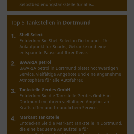
freundliche Atmosphäre erwarten Sie.
Top 5 Tankstellen in
Köln
1.
Shell
Shell Köln bietet einen umfassenden Service für
Autofahrer. Besuchen Sie die Tankstelle für
Kraftstoff, Snacks und mehr.
2.
EKTRA Tank 24h Köln Porz-Gremberghoven
EKTRA Tank 24h in Köln Porz-Gremberghoven
bietet 24/7 Service für Pendler und Anwohner.
Ideal für Snacks und Erfrischungen.
3.
Westfalen Tankstelle
Entdecken Sie die Westfalen Tankstelle in Köln, wo
eine angenehme Umgebung und freundlicher
Service auf Sie warten könnten.
4.
star Tankstelle
Entdecken Sie die Star Tankstelle in Köln, ein
praktischer Ort für Trockenprodukte und