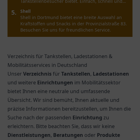
Kraftstoffe - ideal für Reisende und Einheimische.
5.
ARAL TANKSTELLE KÖLN MARSDORF
Besuchen Sie die ARAL Tankstelle Köln Marsdorf
für hochwertigen Kraftstoff, Snacks und eine
angenehme Shopping-Erfahrung.
Verzeichnis für Tankstellen, Ladestationen &
Mobilitätsservices in Deutschland
Unser
Verzeichnis
für
Tankstellen
,
Ladestationen
und weitere
Einrichtungen
im Mobilitätssektor
bietet Ihnen eine neutrale und umfassende
Übersicht. Wir sind bemüht, Ihnen aktuelle und
präzise Informationen bereitzustellen, um Ihnen die
Suche nach der passenden
Einrichtung
zu
erleichtern. Bitte beachten Sie, dass wir keine
Dienstleistungen
,
Beratungen
oder
Produkte