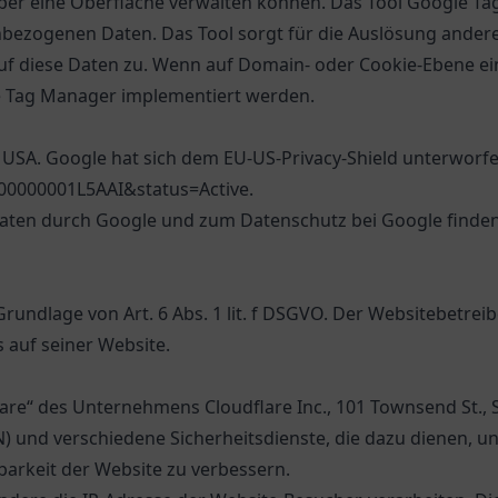
über eine Oberfläche verwalten können. Das Tool Google Tag
nbezogenen Daten. Das Tool sorgt für die Auslösung ande
auf diese Daten zu. Wenn auf Domain- oder Cookie-Ebene e
le Tag Manager implementiert werden.
n USA. Google hat sich dem EU-US-Privacy-Shield unterworfen
000000001L5AAI&status=Active
.
ten durch Google und zum Datenschutz bei Google finden 
ndlage von Art. 6 Abs. 1 lit. f DSGVO. Der Websitebetreibe
 auf seiner Website.
are“ des Unternehmens Cloudflare Inc., 101 Townsend St., Sa
N) und verschiedene Sicherheitsdienste, die dazu dienen, u
barkeit der Website zu verbessern.