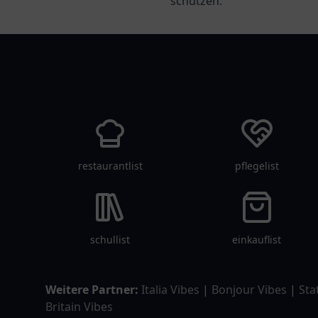
schützen.
tanklist
restaurantlist
pflegelist
schullist
einkauflist
Weitere Partner:
Italia Vibes
|
Bonjour Vibes
|
Sta
Britain Vibes