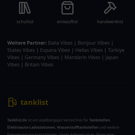
schullist
einkauflist
handwerklist
Weitere Partner:
Italia Vibes
|
Bonjour Vibes
|
States Vibes
|
Espana Vibes
|
Hellas Vibes
|
Türkiye
Vibes
|
Germany Vibes
|
Mandarin Vibes
|
Japan
Vibes
|
Britain Vibes
tanklist
Tanklist.de
ist ein unabhängiges Verzeichnis für
Tankstellen
,
Elektroauto-Ladestationen
,
Wasserstofftankstellen
und weitere
Energieversorgungsstationen. Unser Anliegen ist es, Ihnen eine