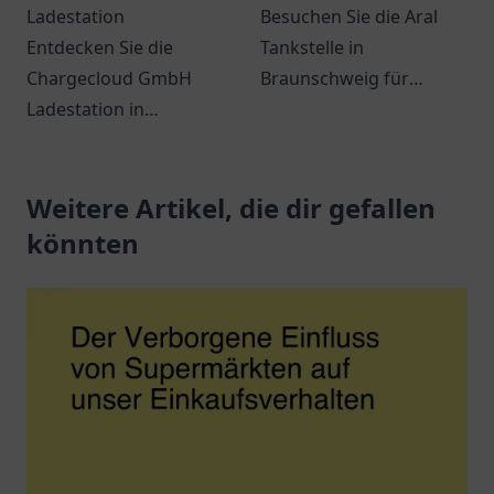
Ladestation
Besuchen Sie die Aral
Entdecken Sie die
Tankstelle in
Chargecloud GmbH
Braunschweig für
Ladestation in
Kraftstoff und Snacks -
Gelsenkirchen – Ihre
ideal gelegen und gut
komfortable Anlaufstelle
erreichbar.
zum Laden von
Weitere Artikel, die dir gefallen
Elektroautos.
könnten