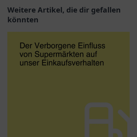
Jerichower Str. 24.
Weitere Artikel, die dir gefallen
nachhaltige
Ladeoptionen in
könnten
Rudolstadt.