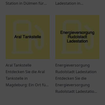
Station in Dülmen für
Ladestation in
eine umweltfreundliche
Gelsenkirchen – Ihre
Ladelösung für
komfortable Anlaufstelle
Elektrofahrzeuge.
zum Laden von
Elektroautos.
Aral Tankstelle
Energieversorgung
Entdecken Sie die Aral
Rudolstadt Ladestation
Tankstelle in
Entdecken Sie die
Magdeburg: Ein Ort für
Energieversorgung
Tankmöglichkeiten,
Rudolstadt Ladestation:
Snacks und freundlichen
Ihre Anlaufstelle für
Service an der
Elektromobilität und