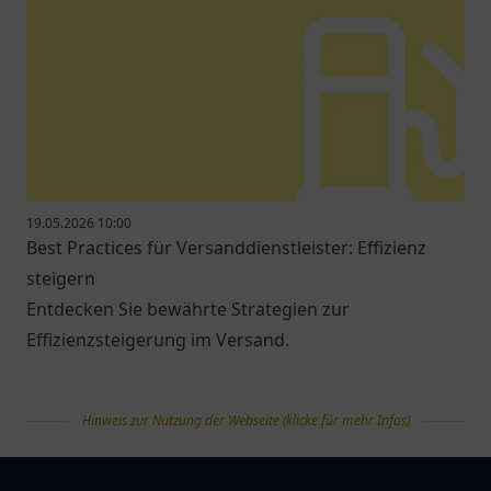
19.05.2026 10:00
Best Practices für Versanddienstleister: Effizienz
steigern
Entdecken Sie bewährte Strategien zur
Effizienzsteigerung im Versand.
Hinweis zur Nutzung der Webseite (klicke für mehr Infos)
tanklist