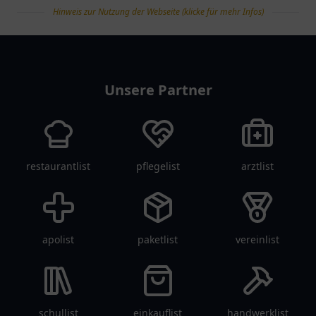
Hinweis zur Nutzung der Webseite (klicke für mehr Infos)
tanklist
Unsere Partner
restaurantlist
pflegelist
arztlist
apolist
paketlist
vereinlist
schullist
einkauflist
handwerklist