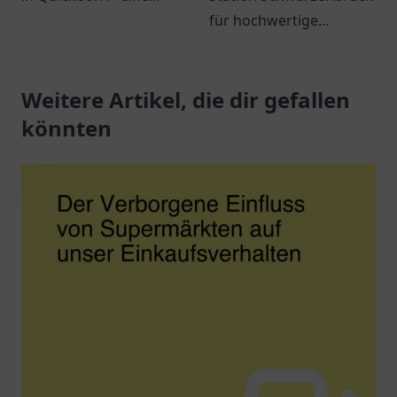
Anlaufstelle für
für hochwertige
Reisende und
Kraftstoffe und
Einheimische mit
erstklassigen Service.
erstklassigem Service
Weitere Artikel, die dir gefallen
Immer beste Qualität in
und Erreichbarkeit.
der Nähe!
könnten