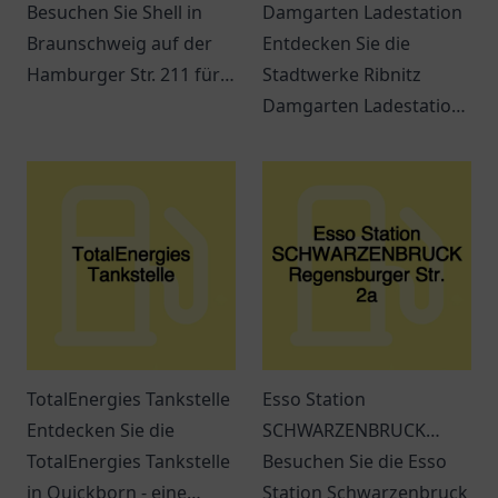
Besuchen Sie Shell in
Damgarten Ladestation
Braunschweig auf der
Entdecken Sie die
Hamburger Str. 211 für
Stadtwerke Ribnitz
Kraftstoff, Snacks und
Damgarten Ladestation
verschiedene
– eine
Dienstleistungen
benutzerfreundliche
während Ihrer Reise.
Ladestation für
Elektrofahrzeuge in
Ribnitz-Damgarten.
TotalEnergies Tankstelle
Esso Station
Entdecken Sie die
SCHWARZENBRUCK
TotalEnergies Tankstelle
Regensburger Str. 2a
Besuchen Sie die Esso
in Quickborn - eine
Station Schwarzenbruck