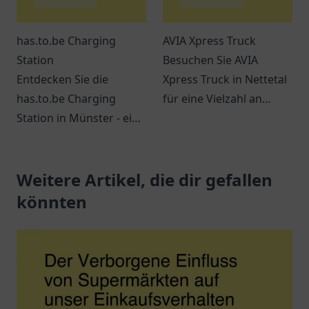
has.to.be Charging
AVIA Xpress Truck
Station
Besuchen Sie AVIA
Entdecken Sie die
Xpress Truck in Nettetal
has.to.be Charging
für eine Vielzahl an
Station in Münster - ein
Snacks, Getränken und
zentraler Ort für
einem entspannten
umweltbewusste
Ambiente. Ideal für
Autofahrer mit
Weitere Artikel, die dir gefallen
Reisende und Pendler.
großartigen
könnten
Lademöglichkeiten.