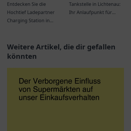
Entdecken Sie die
Tankstelle in Lichtenau:
Hochtief Ladepartner
Ihr Anlaufpunkt für
Charging Station in
Treibstoff und Snacks.
Gelsenkirchen - Eine
Ein Ort für
komfortable Ladestation
Verschnaufpausen auf
für Elektrofahrzeuge in
Weitere Artikel, die dir gefallen
Reisen.
zentraler Lage.
könnten