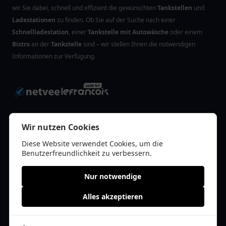
wir Sie dabei, schnell und effizient die gewünschten
Tankstellen
und
Ladestationen
zu finden. Ob Sie auf der Suche nach einer
Schnellladestation
, einer
Tankstelle mit Autowäsche
oder einem
Bistro
an der
Tankstelle
sind – wir stellen Ihnen die notwendigen
Informationen zur Verfügung.
Wir nutzen Cookies
Neueste Blog-Beiträge
Diese Website verwendet Cookies, um die
Benutzerfreundlichkeit zu verbessern.
Supermarkt oder Tankstelle: Wo finde ich die besten
Angebote?
Nur notwendige
Tankstellen für Vielfahrer: Tipps für optimale Autofpflege
Alles akzeptieren
Autopflege für Einsteiger: Professionelle Autowäsche leicht
gemacht