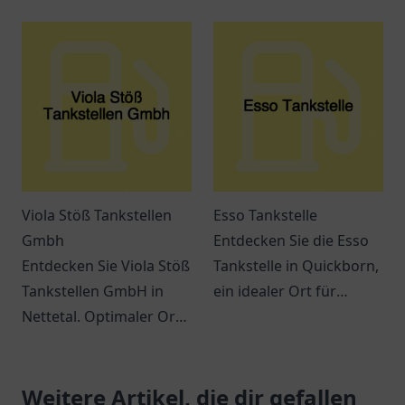
Kraftstoffe und einen
in Wuppertal – mehr als
einladenden Service.
nur ein Ort zum Tanken!
Viola Stöß Tankstellen
Esso Tankstelle
Gmbh
Entdecken Sie die Esso
Entdecken Sie Viola Stöß
Tankstelle in Quickborn,
Tankstellen GmbH in
ein idealer Ort für
Nettetal. Optimaler Ort
Tankbedarf und Snacks
für Tankstopps und
auf der E45.
kleine Einkäufe in
Freundlicher Service
angenehmem Ambiente.
Weitere Artikel, die dir gefallen
erwartet Sie!