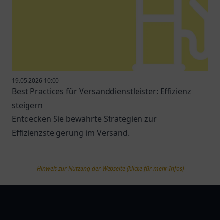
19.05.2026 10:00
Best Practices für Versanddienstleister: Effizienz
steigern
Entdecken Sie bewährte Strategien zur
Effizienzsteigerung im Versand.
Hinweis zur Nutzung der Webseite (klicke für mehr Infos)
tanklist