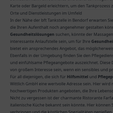
Karte oder Bargeld erleichtern, um den Tankprozess 
Orte und Dienstleistungen im Umfeld
In der Nähe der bft Tankstelle in Bendorf erwarten S
die Ihren Aufenthalt noch angenehmer gestalten kö
Gesundheitslösungen
suchen, könnte der Massagen 
interessante Anlaufstelle sein, um für Ihre
Gesundhei
bietet ein ansprechendes Angebot, das möglicherweis
Ebenfalls in der Umgebung finden Sie den
Pflegediens
und einfühlsame Pflegeangebote auszeichnet. Diese D
von großem Interesse sein, wenn ein sensibles und p
Für all diejenigen, die sich für
Hilfsmittel
und
Pflege
Wittlich GmbH
eine wertvolle Adresse sein. Hier wir
hochwertigen Produkten angeboten, die Ihre Lebensqu
Nicht zu vergessen ist der charmante
Ristorante Farfa
italienische Küche bekannt sein könnte. Hier können S
verbringen und die köstlichen Spezialitäten genießen.