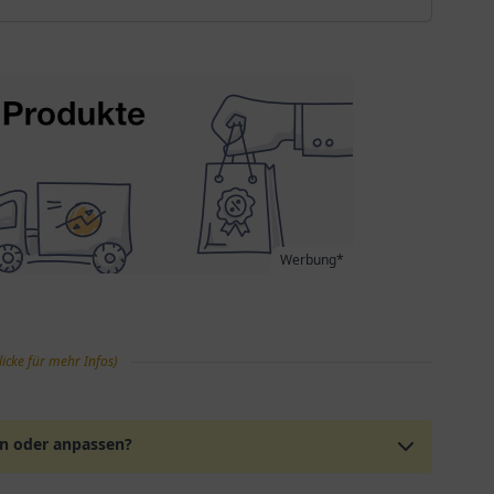
Werbung*
licke für mehr Infos)
en oder anpassen?