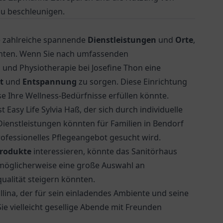
zu beschleunigen.
ie zahlreiche spannende
Dienstleistungen
und
Orte
,
nnten. Wenn Sie nach umfassenden
und Physiotherapie bei Josefine Thon eine
t
und
Entspannung
zu sorgen. Diese Einrichtung
e Ihre Wellness-Bedürfnisse erfüllen könnte.
t Easy Life Sylvia Haß
, der sich durch individuelle
ienstleistungen könnten für Familien in Bendorf
rofessionelles Pflegeangebot gesucht wird.
produkte
interessieren, könnte das
Sanitörhaus
d möglicherweise eine große Auswahl an
alität steigern könnten.
llina
, der für sein einladendes Ambiente und seine
ie vielleicht gesellige Abende mit Freunden