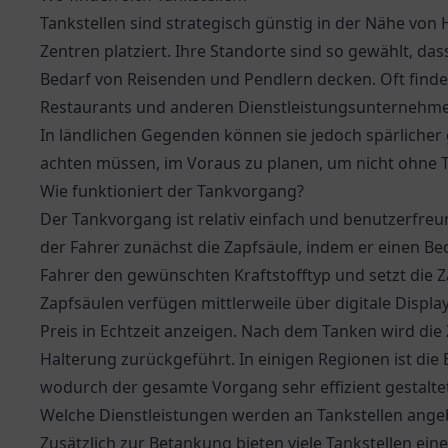
Tankstellen sind strategisch günstig in der Nähe vo
Zentren platziert. Ihre Standorte sind so gewählt, das
Bedarf von Reisenden und Pendlern decken. Oft finde
Restaurants und anderen Dienstleistungsunternehmen,
In ländlichen Gegenden können sie jedoch spärlicher 
achten müssen, im Voraus zu planen, um nicht ohne T
Wie funktioniert der Tankvorgang?
Der Tankvorgang ist relativ einfach und benutzerfreun
der Fahrer zunächst die Zapfsäule, indem er einen B
Fahrer den gewünschten Kraftstofftyp und setzt die Za
Zapfsäulen verfügen mittlerweile über digitale Displa
Preis in Echtzeit anzeigen. Nach dem Tanken wird di
Halterung zurückgeführt. In einigen Regionen ist die
wodurch der gesamte Vorgang sehr effizient gestaltet
Welche Dienstleistungen werden an Tankstellen ang
Zusätzlich zur Betankung bieten viele Tankstellen eine