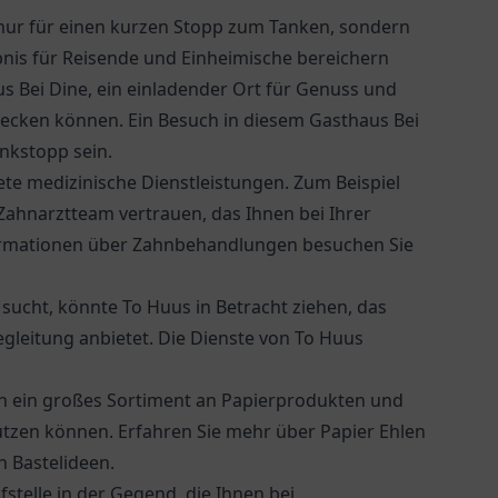
t nur für einen kurzen Stopp zum Tanken, sondern
ebnis für Reisende und Einheimische bereichern
s Bei Dine, ein einladender Ort für Genuss und
tdecken können. Ein Besuch in diesem
Gasthaus Bei
nkstopp sein.
e medizinische Dienstleistungen. Zum Beispiel
 Zahnarztteam vertrauen, das Ihnen bei Ihrer
formationen über Zahnbehandlungen besuchen Sie
sucht, könnte To Huus in Betracht ziehen, das
gleitung anbietet. Die Dienste von
To Huus
hen ein großes Sortiment an Papierprodukten und
stützen können. Erfahren Sie mehr über
Papier Ehlen
n Bastelideen.
fstelle in der Gegend, die Ihnen bei