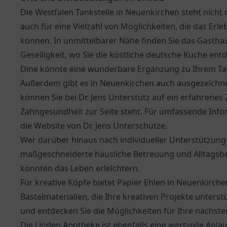
Die Westfalen Tankstelle in Neuenkirchen steht nich
auch für eine Vielzahl von Möglichkeiten, die das Erl
können. In unmittelbarer Nähe finden Sie das Gasthau
Geselligkeit, wo Sie die köstliche deutsche Küche en
Dine
könnte eine wunderbare Ergänzung zu Ihrem Ta
Außerdem gibt es in Neuenkirchen auch ausgezeichnet
können Sie bei Dr. Jens Unterstütz auf ein erfahrenes
Zahngesundheit zur Seite steht. Für umfassende In
die Website von
Dr. Jens Unterschütze
.
Wer darüber hinaus nach individueller Unterstützung 
maßgeschneiderte häusliche Betreuung und Alltagsbe
könnten das Leben erleichtern.
Für kreative Köpfe bietet Papier Ehlen in Neuenkirc
Bastelmaterialien, die Ihre kreativen Projekte unter
und entdecken Sie die Möglichkeiten für Ihre nächste
Die Linden Apotheke ist ebenfalls eine wertvolle Anlau