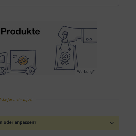
Werbung*
licke für mehr Infos)
en oder anpassen?