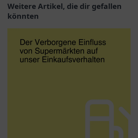
nachhaltige
Weitere Artikel, die dir gefallen
Ladeoptionen in
könnten
Rudolstadt.