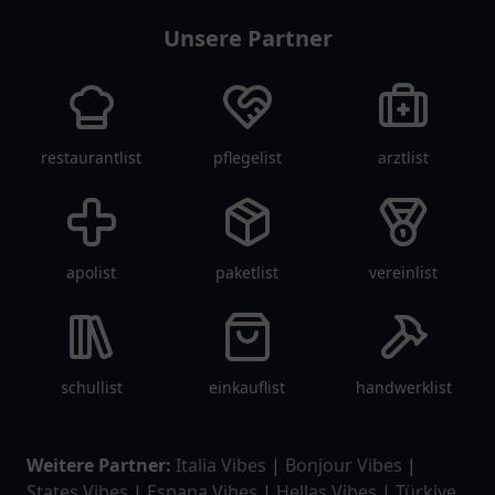
Unsere Partner
restaurantlist
pflegelist
arztlist
apolist
paketlist
vereinlist
schullist
einkauflist
handwerklist
Weitere Partner:
Italia Vibes
|
Bonjour Vibes
|
States Vibes
|
Espana Vibes
|
Hellas Vibes
|
Türkiye