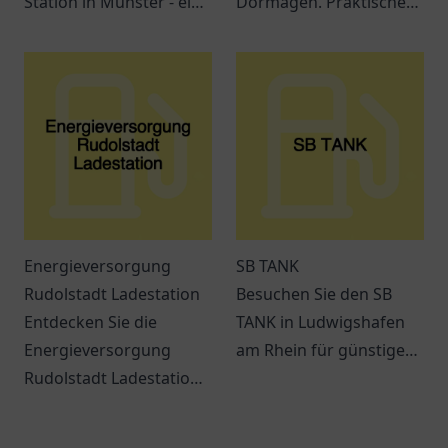
Station in Münster - ein
Dormagen. Praktische
zentraler Ort für
Lademöglichkeiten für
umweltbewusste
Elektrofahrzeuge und
Autofahrer mit
ein modernes
großartigen
Einkaufserlebnis
Lademöglichkeiten.
erwarten Sie.
Energieversorgung
SB TANK
Rudolstadt Ladestation
Besuchen Sie den SB
Entdecken Sie die
TANK in Ludwigshafen
Energieversorgung
am Rhein für günstige
Rudolstadt Ladestation:
Kraftstoffe und einen
Ihre Anlaufstelle für
einladenden Service.
Elektromobilität und