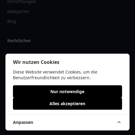
Einrichtungen
Kategorien
Blog
Rechtliches
Impressum
Wir nutzen Cookies
Datenschutz
Diese Website verwendet Cookies, um die
Kontakt
Benutzerfreundlichkeit zu verbessern.
Nur notwendige
Alles akzeptieren
© 2026 tanklist.de | Alle Rechte vorbehalten | * =
Affiliate-Links /
Werbe-Links
Anpassen
Cookie Einwilligung anpassen