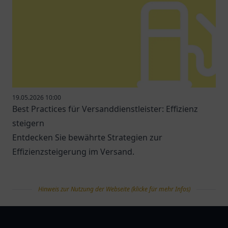
19.05.2026 10:00
Best Practices für Versanddienstleister: Effizienz
steigern
Entdecken Sie bewährte Strategien zur
Effizienzsteigerung im Versand.
Hinweis zur Nutzung der Webseite (klicke für mehr Infos)
tanklist