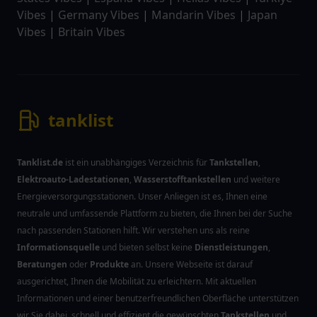
Vibes
|
Germany Vibes
|
Mandarin Vibes
|
Japan
Vibes
|
Britain Vibes
tanklist
Tanklist.de
ist ein unabhängiges Verzeichnis für
Tankstellen
,
Elektroauto-Ladestationen
,
Wasserstofftankstellen
und weitere
Energieversorgungsstationen. Unser Anliegen ist es, Ihnen eine
neutrale und umfassende Plattform zu bieten, die Ihnen bei der Suche
nach passenden Stationen hilft. Wir verstehen uns als reine
Informationsquelle
und bieten selbst keine
Dienstleistungen
,
Beratungen
oder
Produkte
an. Unsere Webseite ist darauf
ausgerichtet, Ihnen die Mobilität zu erleichtern. Mit aktuellen
Informationen und einer benutzerfreundlichen Oberfläche unterstützen
wir Sie dabei, schnell und effizient die gewünschten
Tankstellen
und