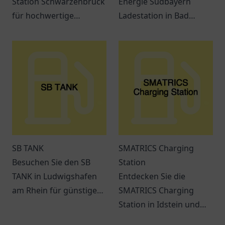
Station Schwarzenbruck
Energie Südbayern
für hochwertige
Ladestation in Bad
Kraftstoffe und
Wurzach für Ihre
erstklassigen Service.
umweltfreundliche Fahrt
Immer beste Qualität in
mit Elektrofahrzeugen.
der Nähe!
SB TANK
SMATRICS Charging
Besuchen Sie den SB
Station
TANK in Ludwigshafen
Entdecken Sie die
am Rhein für günstige
SMATRICS Charging
Kraftstoffe und einen
Station in Idstein und
einladenden Service.
erfahren Sie mehr über