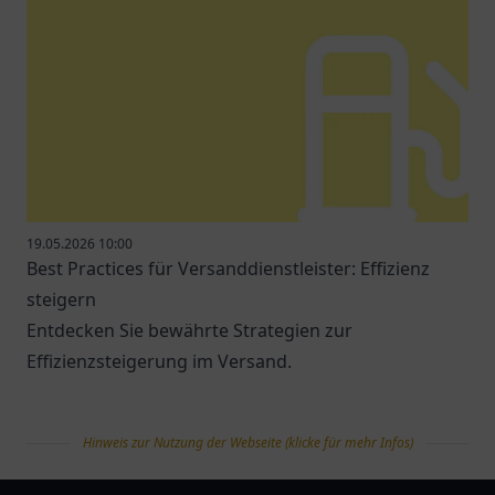
19.05.2026 10:00
Best Practices für Versanddienstleister: Effizienz
steigern
Entdecken Sie bewährte Strategien zur
Effizienzsteigerung im Versand.
Hinweis zur Nutzung der Webseite (klicke für mehr Infos)
tanklist