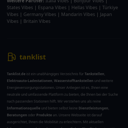
Weitere Partner:
Italia Vibes
|
Bonjour Vibes
|
States Vibes
|
Espana Vibes
|
Hellas Vibes
|
Türkiye
Vibes
|
Germany Vibes
|
Mandarin Vibes
|
Japan
Vibes
|
Britain Vibes
tanklist
Tanklist.de
ist ein unabhängiges Verzeichnis für
Tankstellen
,
Elektroauto-Ladestationen
,
Wasserstofftankstellen
und weitere
Energieversorgungsstationen. Unser Anliegen ist es, Ihnen eine
neutrale und umfassende Plattform zu bieten, die Ihnen bei der Suche
nach passenden Stationen hilft. Wir verstehen uns als reine
Informationsquelle
und bieten selbst keine
Dienstleistungen
,
Beratungen
oder
Produkte
an. Unsere Webseite ist darauf
ausgerichtet, Ihnen die Mobilität zu erleichtern. Mit aktuellen