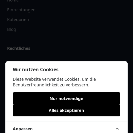
Einrichtungen
Kategorien
Blog
Rechtliches
Impressum
Wir nutzen Cookies
Datenschutz
Diese Website verwendet Cookies, um die
Kontakt
Benutzerfreundlichkeit zu verbessern.
Nur notwendige
Alles akzeptieren
© 2026 tanklist.de | Alle Rechte vorbehalten | * =
Affiliate-Links /
Werbe-Links
Anpassen
Cookie Einwilligung anpassen