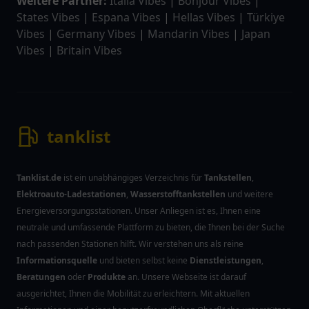
Weitere Partner:
Italia Vibes
|
Bonjour Vibes
|
States Vibes
|
Espana Vibes
|
Hellas Vibes
|
Türkiye
Vibes
|
Germany Vibes
|
Mandarin Vibes
|
Japan
Vibes
|
Britain Vibes
tanklist
Tanklist.de
ist ein unabhängiges Verzeichnis für
Tankstellen
,
Elektroauto-Ladestationen
,
Wasserstofftankstellen
und weitere
Energieversorgungsstationen. Unser Anliegen ist es, Ihnen eine
neutrale und umfassende Plattform zu bieten, die Ihnen bei der Suche
nach passenden Stationen hilft. Wir verstehen uns als reine
Informationsquelle
und bieten selbst keine
Dienstleistungen
,
Beratungen
oder
Produkte
an. Unsere Webseite ist darauf
ausgerichtet, Ihnen die Mobilität zu erleichtern. Mit aktuellen