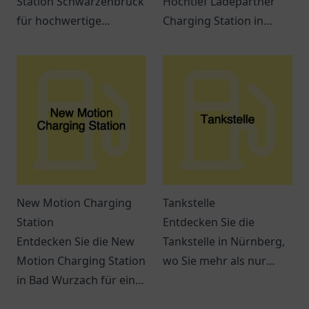
Station Schwarzenbruck
Hochtief Ladepartner
für hochwertige
Charging Station in
Kraftstoffe und
Gelsenkirchen - Eine
erstklassigen Service.
komfortable Ladestation
Immer beste Qualität in
für Elektrofahrzeuge in
der Nähe!
zentraler Lage.
New Motion Charging
Tankstelle
Station
Entdecken Sie die
Entdecken Sie die New
Tankstelle in Nürnberg,
Motion Charging Station
wo Sie mehr als nur
in Bad Wurzach für eine
tanken können. Snacks,
umweltfreundliche
Getränke und bequeme