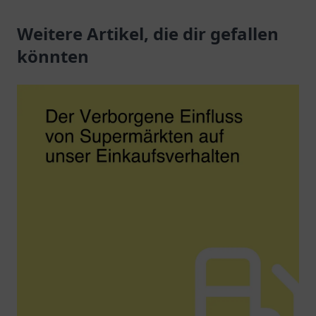
Mobilität.
Dienstleistungen
Weitere Artikel, die dir gefallen
erwarten Sie.
könnten