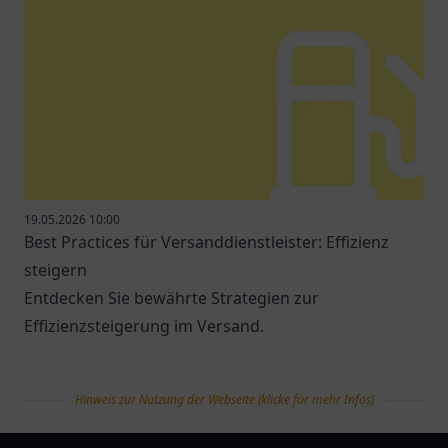
19.05.2026 10:00
Best Practices für Versanddienstleister: Effizienz
steigern
Entdecken Sie bewährte Strategien zur
Effizienzsteigerung im Versand.
Hinweis zur Nutzung der Webseite (klicke für mehr Infos)
tanklist