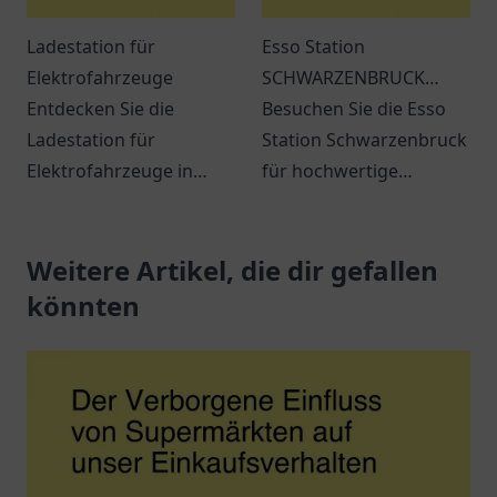
Ladestation für
Esso Station
Elektrofahrzeuge
SCHWARZENBRUCK
Entdecken Sie die
Regensburger Str. 2a
Besuchen Sie die Esso
Ladestation für
Station Schwarzenbruck
Elektrofahrzeuge in
für hochwertige
Dülmen. Ideal gelegen
Kraftstoffe und
und benutzerfreundlich
erstklassigen Service.
für alle E-Auto-Fahrer!
Weitere Artikel, die dir gefallen
Immer beste Qualität in
der Nähe!
könnten