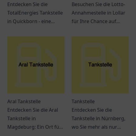
Entdecken Sie die
Besuchen Sie die Lotto-
TotalEnergies Tankstelle
Annahmestelle in Lollar
in Quickborn - eine
für Ihre Chance auf
Anlaufstelle für
große Gewinne! Spielen
Reisende und
Sie mit uns und
Einheimische mit
verwirklichen Sie Ihre
erstklassigem Service
Träume.
und Erreichbarkeit.
Aral Tankstelle
Tankstelle
Entdecken Sie die Aral
Entdecken Sie die
Tankstelle in
Tankstelle in Nürnberg,
Magdeburg: Ein Ort für
wo Sie mehr als nur
Tankmöglichkeiten,
tanken können. Snacks,