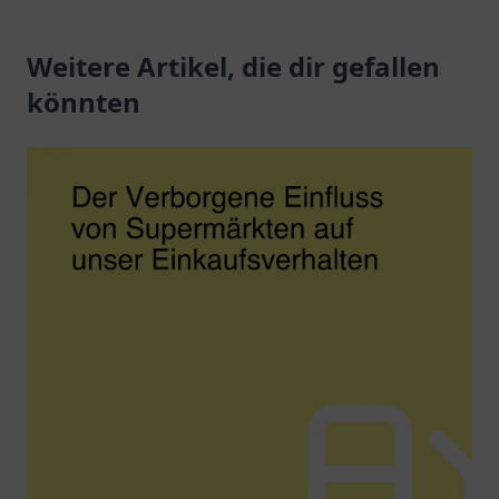
Snacks und freundlichen
Getränke und bequeme
Service an der
Weitere Artikel, die dir gefallen
Dienstleistungen
Jerichower Str. 24.
erwarten Sie.
könnten