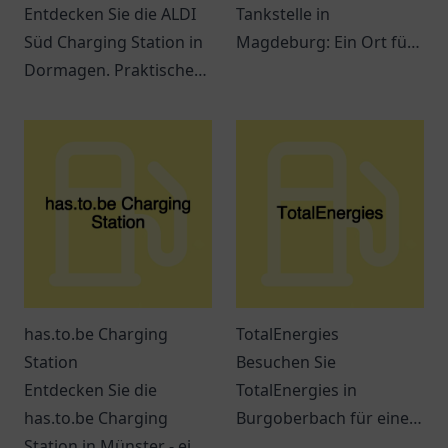
Entdecken Sie die ALDI
Tankstelle in
Süd Charging Station in
Magdeburg: Ein Ort für
Dormagen. Praktische
Tankmöglichkeiten,
Lademöglichkeiten für
Snacks und freundlichen
Elektrofahrzeuge und
Service an der
ein modernes
Jerichower Str. 24.
Einkaufserlebnis
erwarten Sie.
has.to.be Charging
TotalEnergies
Station
Besuchen Sie
Entdecken Sie die
TotalEnergies in
has.to.be Charging
Burgoberbach für eine
Station in Münster - ein
breite Auswahl an