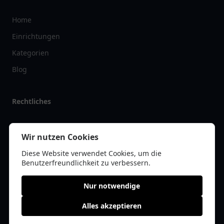
Home
Einrichtungen
Kategorien
Blog
Rechtliches
Impressum
Wir nutzen Cookies
Datenschutz
Diese Website verwendet Cookies, um die
Kontakt
Benutzerfreundlichkeit zu verbessern.
Nur notwendige
Alles akzeptieren
© 2026 tanklist.de | Alle Rechte vorbehalten | * =
Affiliate-Links /