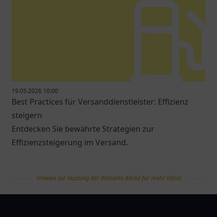
19.05.2026 10:00
Best Practices für Versanddienstleister: Effizienz
steigern
Entdecken Sie bewährte Strategien zur
Effizienzsteigerung im Versand.
Hinweis zur Nutzung der Webseite (klicke für mehr Infos)
tanklist