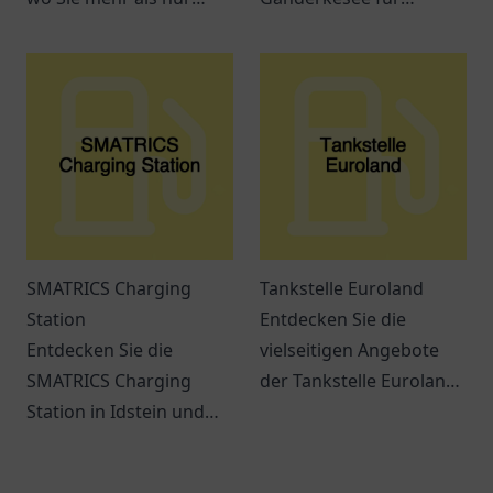
tanken können. Snacks,
Elektrofahrzeuge.
Getränke und bequeme
Effiziente
Dienstleistungen
Lademöglichkeiten
erwarten Sie.
warten auf Sie.
SMATRICS Charging
Tankstelle Euroland
Station
Entdecken Sie die
Entdecken Sie die
vielseitigen Angebote
SMATRICS Charging
der Tankstelle Euroland
Station in Idstein und
in Wuppertal – mehr als
erfahren Sie mehr über
nur ein Ort zum Tanken!
Ladeoptionen für