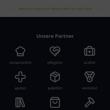
Hinweis zur Nutzung der Webseite (klicke für mehr Infos)
tanklist
Unsere Partner
restaurantlist
pflegelist
arztlist
apolist
paketlist
vereinlist