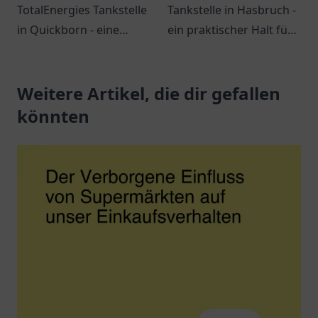
TotalEnergies Tankstelle
Tankstelle in Hasbruch -
in Quickborn - eine
ein praktischer Halt für
Anlaufstelle für
Kraftstoffe, Snacks und
Reisende und
freundlichen Service.
Einheimische mit
Weitere Artikel, die dir gefallen
erstklassigem Service
könnten
und Erreichbarkeit.