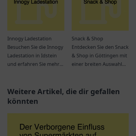
Innogy Ladestation
Snack & Shop
Besuchen Sie die Innogy
Entdecken Sie den Snack
Ladestation in Idstein
& Shop in Göttingen mit
und erfahren Sie mehr
einer breiten Auswahl
über die Möglichkeiten
an leckeren Snacks und
des Elektroauto Ladens
Getränken – ideal für
in Ihrer Nähe.
Weitere Artikel, die dir gefallen
jeden Hunger.
könnten