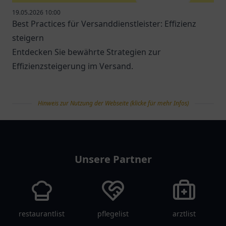
19.05.2026 10:00
Best Practices für Versanddienstleister: Effizienz
steigern
Entdecken Sie bewährte Strategien zur
Effizienzsteigerung im Versand.
Hinweis zur Nutzung der Webseite (klicke für mehr Infos)
tanklist
Unsere Partner
restaurantlist
pflegelist
arztlist