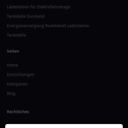
Ladestation für Elektrofahrzeuge
Tankstelle Euroland
Energieversorgung Rudolstadt Ladestation
Tankstelle
Seiten
Home
Einrichtungen
Kategorien
Blog
Rechtliches
Impressum