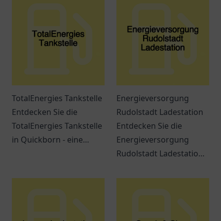
TotalEnergies Tankstelle
Energieversorgung
Entdecken Sie die
Rudolstadt Ladestation
TotalEnergies Tankstelle
Entdecken Sie die
in Quickborn - eine
Energieversorgung
Anlaufstelle für
Rudolstadt Ladestation
Reisende und
und erfahren Sie alles
Einheimische mit
über Elektromobilität in
erstklassigem Service
der Region.
und Erreichbarkeit.