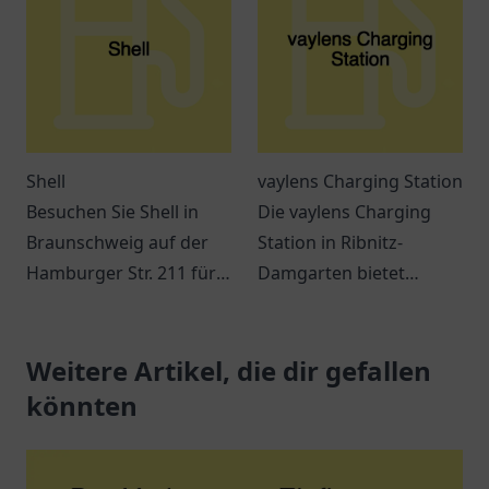
Shell
vaylens Charging Station
Besuchen Sie Shell in
Die vaylens Charging
Braunschweig auf der
Station in Ribnitz-
Hamburger Str. 211 für
Damgarten bietet
Kraftstoff, Snacks und
moderne
verschiedene
Lademöglichkeiten für
Dienstleistungen
Weitere Artikel, die dir gefallen
Elektroautos in einer
während Ihrer Reise.
attraktiven Umgebung.
könnten