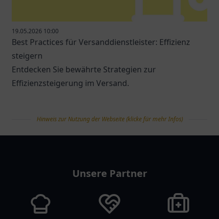
19.05.2026 10:00
Best Practices für Versanddienstleister: Effizienz
steigern
Entdecken Sie bewährte Strategien zur
Effizienzsteigerung im Versand.
Hinweis zur Nutzung der Webseite (klicke für mehr Infos)
tanklist
Unsere Partner