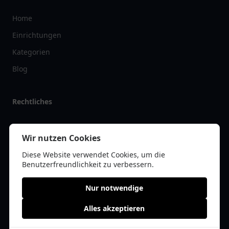
Home
Einrichtungen
Kategorien
Blog
Rechtliches
Impressum
Wir nutzen Cookies
Datenschutz
Diese Website verwendet Cookies, um die
Kontakt
Benutzerfreundlichkeit zu verbessern.
Nur notwendige
Alles akzeptieren
© 2026 tanklist.de | Alle Rechte vorbehalten | * =
Affiliate-Links /