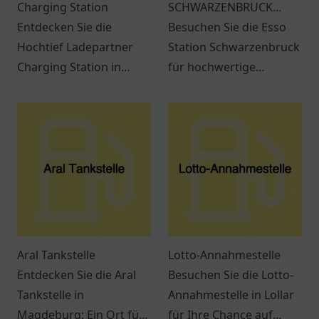
Charging Station
SCHWARZENBRUCK
Entdecken Sie die
Regensburger Str. 2a
Besuchen Sie die Esso
Hochtief Ladepartner
Station Schwarzenbruck
Charging Station in
für hochwertige
Gelsenkirchen - Eine
Kraftstoffe und
komfortable Ladestation
erstklassigen Service.
für Elektrofahrzeuge in
Immer beste Qualität in
zentraler Lage.
der Nähe!
Aral Tankstelle
Lotto-Annahmestelle
Entdecken Sie die Aral
Besuchen Sie die Lotto-
Tankstelle in
Annahmestelle in Lollar
Magdeburg: Ein Ort für
für Ihre Chance auf