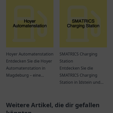
Getränke und bequeme
Treibstoffen und
Dienstleistungen
praktischen Produkten
erwarten Sie.
für unterwegs.
Hoyer Automatenstation
SMATRICS Charging
Entdecken Sie die Hoyer
Station
Automatenstation in
Entdecken Sie die
Magdeburg – eine
SMATRICS Charging
flexible Lösung für all
Station in Idstein und
Ihre Tankbedürfnisse.
erfahren Sie mehr über
Ladeoptionen für
Weitere Artikel, die dir gefallen
Elektrofahrzeuge.
könnten