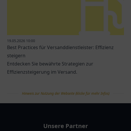
19.05.2026 10:00
Best Practices für Versanddienstleister: Effizienz
steigern
Entdecken Sie bewährte Strategien zur
Effizienzsteigerung im Versand.
Hinweis zur Nutzung der Webseite (klicke für mehr Infos)
tanklist
Unsere Partner