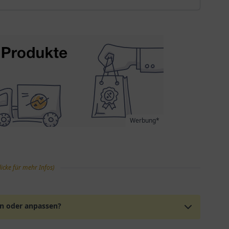
Werbung*
licke für mehr Infos)
en oder anpassen?