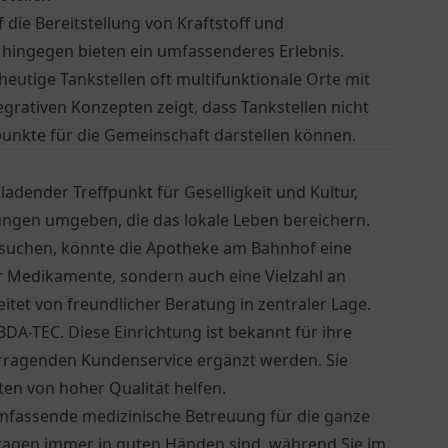
f die Bereitstellung von Kraftstoff und
hingegen bieten ein umfassenderes Erlebnis.
heutige Tankstellen oft multifunktionale Orte mit
grativen Konzepten zeigt, dass Tankstellen nicht
punkte für die Gemeinschaft darstellen können.
nladender Treffpunkt für Geselligkeit und Kultur,
ungen umgeben, die das lokale Leben bereichern.
suchen, könnte die
Apotheke am Bahnhof
eine
ur Medikamente, sondern auch eine Vielzahl an
tet von freundlicher Beratung in zentraler Lage.
-TEC. Diese Einrichtung ist bekannt für ihre
rragenden Kundenservice ergänzt werden. Sie
en von hoher Qualität helfen.
umfassende medizinische Betreuung für die ganze
tsfragen immer in guten Händen sind, während Sie im