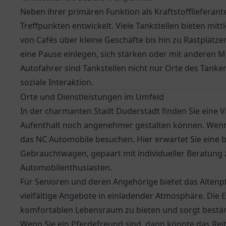
Neben ihrer primären Funktion als Kraftstofflieferant
Treffpunkten entwickelt. Viele Tankstellen bieten mit
von Cafés über kleine Geschäfte bis hin zu Rastplätzen
eine Pause einlegen, sich stärken oder mit anderen M
Autofahrer sind Tankstellen nicht nur Orte des Tanke
soziale Interaktion.
Orte und Dienstleistungen im Umfeld
In der charmanten Stadt Duderstadt finden Sie eine V
Aufenthalt noch angenehmer gestalten können. Wenn S
das NC Automobile besuchen. Hier erwartet Sie ein
Gebrauchtwagen, gepaart mit individueller Beratung 
Automobilenthusiasten.
Für Senioren und deren Angehörige bietet das
Altenp
vielfältige Angebote in einladender Atmosphäre. Die Ei
komfortablen Lebensraum zu bieten und sorgt bestän
Wenn Sie ein Pferdefreund sind, dann könnte das
Rei