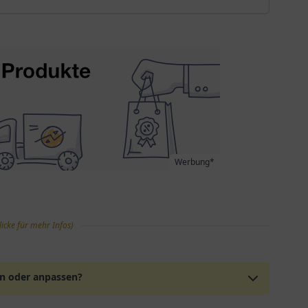
Werbung*
licke für mehr Infos)
en oder anpassen?