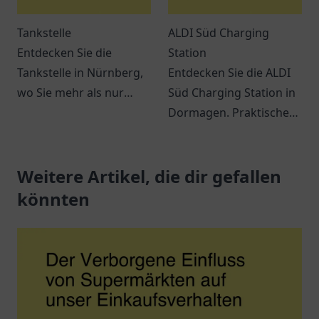
Tankstelle
ALDI Süd Charging
Entdecken Sie die
Station
Tankstelle in Nürnberg,
Entdecken Sie die ALDI
wo Sie mehr als nur
Süd Charging Station in
tanken können. Snacks,
Dormagen. Praktische
Getränke und bequeme
Lademöglichkeiten für
Dienstleistungen
Elektrofahrzeuge und
erwarten Sie.
Weitere Artikel, die dir gefallen
ein modernes
Einkaufserlebnis
könnten
erwarten Sie.