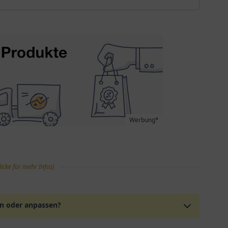
Werbung*
licke für mehr Infos)
en oder anpassen?