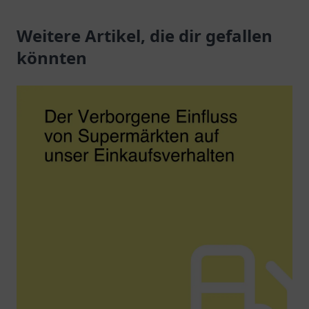
Snacks und freundlichen
Getränke und bequeme
Service an der
Weitere Artikel, die dir gefallen
Dienstleistungen
Jerichower Str. 24.
erwarten Sie.
könnten