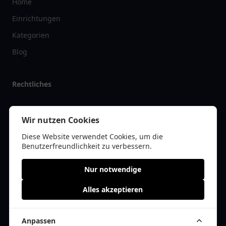
Home
Einrichtungen
Kategorien
Blog
Rechtliches
Impressum
Wir nutzen Cookies
Datenschutz
Diese Website verwendet Cookies, um die
Kontakt
Benutzerfreundlichkeit zu verbessern.
Nur notwendige
Alles akzeptieren
© 2026 tanklist.de | Alle Rechte vorbehalten | * =
Affiliate-Links /
Werbe-Links
Anpassen
Cookie Einwilligung anpassen