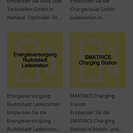
Entdecken Sie Viola Stöß
Entdecken Sie die
Tankstellen GmbH in
Chargecloud GmbH
Nettetal. Optimaler Ort
Ladestation in
für Tankstopps und
Gelsenkirchen – Ihre
kleine Einkäufe in
komfortable Anlaufstelle
angenehmem Ambiente.
zum Laden von
Elektroautos.
Energieversorgung
SMATRICS Charging
Rudolstadt Ladestation
Station
Entdecken Sie die
Entdecken Sie die
Energieversorgung
SMATRICS Charging
Rudolstadt Ladestation:
Station in Idstein und