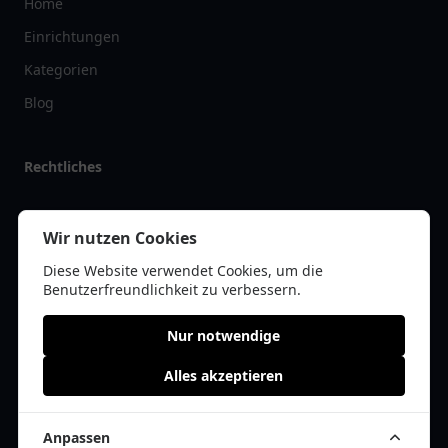
Home
Einrichtungen
Kategorien
Blog
Rechtliches
Impressum
Wir nutzen Cookies
Datenschutz
Diese Website verwendet Cookies, um die
Kontakt
Benutzerfreundlichkeit zu verbessern.
Nur notwendige
Alles akzeptieren
© 2026 tanklist.de | Alle Rechte vorbehalten | * =
Affiliate-Links /
Werbe-Links
Anpassen
Cookie Einwilligung anpassen