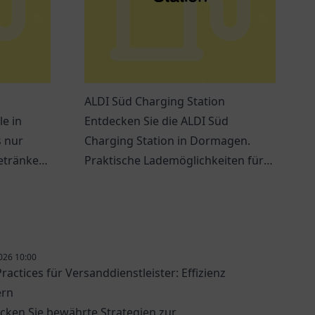
ALDI Süd Charging Station
le in
Entdecken Sie die ALDI Süd
s nur
Charging Station in Dormagen.
etränke
Praktische Lademöglichkeiten für
ungen
Elektrofahrzeuge und ein
modernes Einkaufserlebnis
erwarten Sie.
026 10:00
ractices für Versanddienstleister: Effizienz
ern
cken Sie bewährte Strategien zur