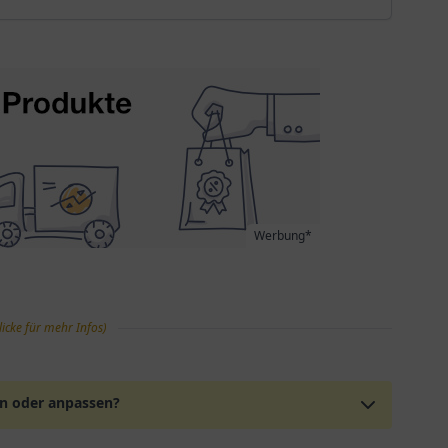
Werbung*
licke für mehr Infos)
en oder anpassen?