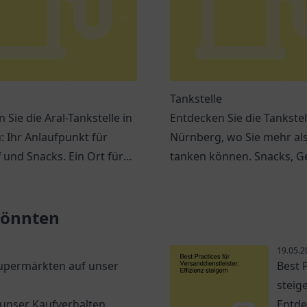
Tankstelle
 Sie die Aral-Tankstelle in
Entdecken Sie die Tankstel
: Ihr Anlaufpunkt für
Nürnberg, wo Sie mehr al
f und Snacks. Ein Ort für
tanken können. Snacks, G
ufpausen auf Reisen.
und bequeme Dienstleist
erwarten Sie.
 könnten
19.05.2
Supermärkten auf unser
Best P
steig
 unser Kaufverhalten
Entde