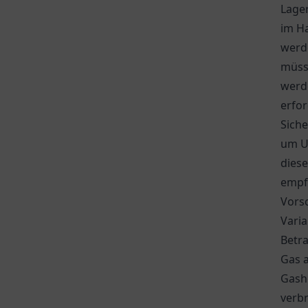
Lager
im Ha
werd
müss
werd
erfor
Siche
um U
dies
empfo
Vorsc
Varia
Betra
Gas a
Gash
verbr