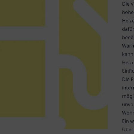
Die V
hohen
Heiz
dafür
benö
Wärm
kann
Heizö
Einfl
Die P
inter
mögl
unvo
Wohn
Ein w
Überl