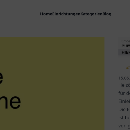
Home
Einrichtungen
Kategorien
Blog
KI
15.06
Heizö
für d
Einle
Die E
ist f
von 