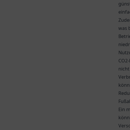
günst
einfa
Zudem
was b
Betr
niedr
Nutz
CO2-E
nicht
Verb
könnt
Redu
Fußab
Ein m
könn
Vers