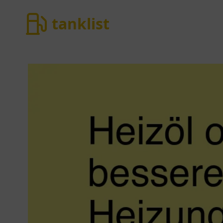
tanklist
tanklist