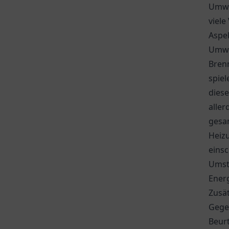
Umwe
viele
Aspe
Umwel
Brenn
spie
diese
aller
gesa
Heiz
einsc
Umst
Energ
Zusät
Gege
Beurt