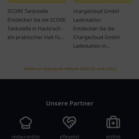
SCORE Tankstelle
chargecloud GmbH
Entdecken Sie die SCORE
Ladestation
Tankstelle in Hasbruch -
Entdecken Sie die
ein praktischer Halt für
Chargecloud GmbH
Kraftstoffe, Snacks und
Ladestation in
freundlichen Service.
Gelsenkirchen – Ihre
komfortable Anlaufstelle
Hinweis zur Nutzung der Webseite (klicke für mehr Infos)
zum Laden von
Elektroautos.
tanklist
Unsere Partner
restaurantlist
pflegelist
arztlist