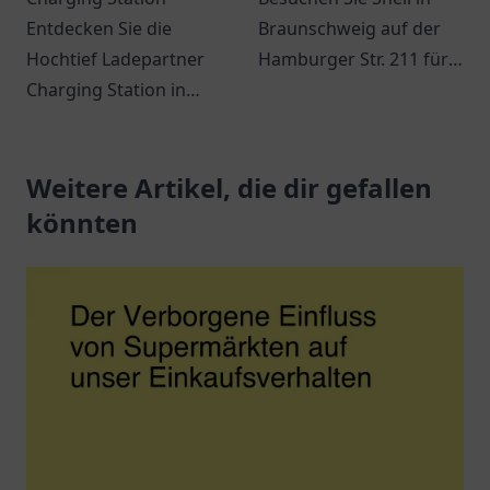
Entdecken Sie die
Braunschweig auf der
Hochtief Ladepartner
Hamburger Str. 211 für
Charging Station in
Kraftstoff, Snacks und
Gelsenkirchen - Eine
verschiedene
komfortable Ladestation
Dienstleistungen
für Elektrofahrzeuge in
Weitere Artikel, die dir gefallen
während Ihrer Reise.
zentraler Lage.
könnten