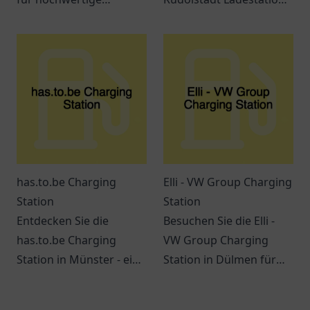
Kraftstoffe und
Ihre Anlaufstelle für
erstklassigen Service.
Elektromobilität und
Immer beste Qualität in
nachhaltige
der Nähe!
Ladeoptionen in
Rudolstadt.
has.to.be Charging
Elli - VW Group Charging
Station
Station
Entdecken Sie die
Besuchen Sie die Elli -
has.to.be Charging
VW Group Charging
Station in Münster - ein
Station in Dülmen für
zentraler Ort für
eine umweltfreundliche
umweltbewusste
Ladelösung für