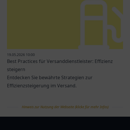
19.05.2026 10:00
Best Practices für Versanddienstleister: Effizienz
steigern
Entdecken Sie bewährte Strategien zur
Effizienzsteigerung im Versand.
Hinweis zur Nutzung der Webseite (klicke für mehr Infos)
tanklist