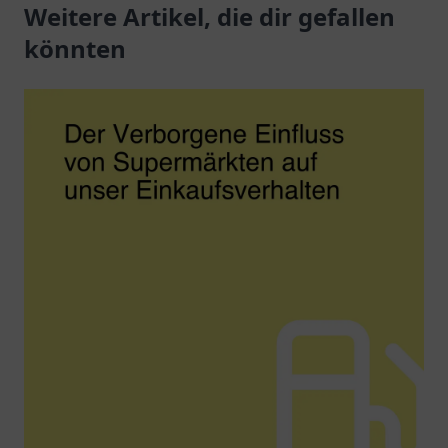
Autofahrer mit
Weitere Artikel, die dir gefallen
Elektrofahrzeuge.
großartigen
könnten
Lademöglichkeiten.