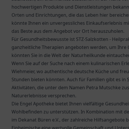
hochwertigen Produkte und Dienstleistungen bekannt
Orten und Einrichtungen, die das Leben hier bereich
könnte Ihnen ein unvergessliches Einkaufserlebnis mi
das Beste aus dem Angebot vor Ort herauszuholen.
Für Gesundheitsbewusste ist STZ-Salzkotten - Heilprak
ganzheitliche Therapien angeboten werden, um Ihre G
könnten Sie in die Welt der Naturheilkunde eintauchen
Wenn Sie auf der Suche nach einem kulinarischen Erle
Wiehmeier
, wo authentische deutsche Küche und freun
Stunden bieten könnten. Auch für Familien gibt es in
Aktivitäten, die unter dem Namen Petra Mutschke zus
Naturerlebnisse versprechen.
Die
Engel Apotheke
bietet Ihnen vielfältige Gesundhe
Wohlbefinden zu unterstützen. In Kombination mit de
im Dekanat Büren e.V.
, der zahlreiche Hilfsangebote b
Einheimische eine wertvolle Gemeinschaft und Unterst