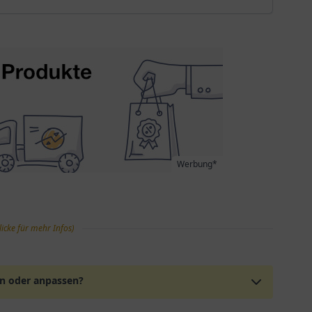
Werbung*
licke für mehr Infos)
en oder anpassen?