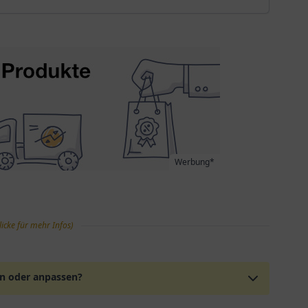
Werbung*
licke für mehr Infos)
en oder anpassen?