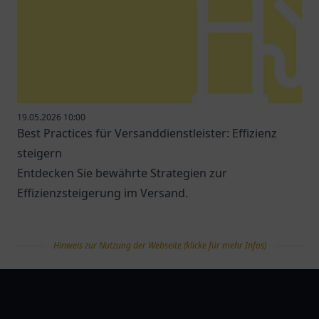
19.05.2026 10:00
Best Practices für Versanddienstleister: Effizienz
steigern
Entdecken Sie bewährte Strategien zur
Effizienzsteigerung im Versand.
Hinweis zur Nutzung der Webseite (klicke für mehr Infos)
tanklist