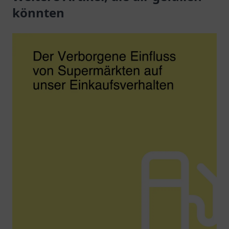
Elektroautos.
könnten