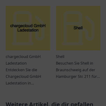
Wurzach für Ihre
nur ein Ort zum Tanken!
umweltfreundliche Fahrt
mit Elektrofahrzeugen.
chargecloud GmbH
Shell
Ladestation
Besuchen Sie Shell in
Entdecken Sie die
Braunschweig auf der
Chargecloud GmbH
Hamburger Str. 211 für
Ladestation in
Kraftstoff, Snacks und
Gelsenkirchen – Ihre
verschiedene
komfortable Anlaufstelle
Dienstleistungen
zum Laden von
Weitere Artikel, die dir gefallen
während Ihrer Reise.