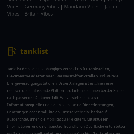
Vibes
|
Germany Vibes
|
Mandarin Vibes
|
Japan
Vibes
|
Britain Vibes
tanklist
Tanklist.de
ist ein unabhängiges Verzeichnis für
Tankstellen
,
Elektroauto-Ladestationen
,
Wasserstofftankstellen
und weitere
Energieversorgungsstationen. Unser Anliegen ist es, Ihnen eine
neutrale und umfassende Plattform zu bieten, die Ihnen bei der Suche
nach passenden Stationen hilft. Wir verstehen uns als reine
Informationsquelle
und bieten selbst keine
Dienstleistungen
,
Beratungen
oder
Produkte
an. Unsere Webseite ist darauf
ausgerichtet, Ihnen die Mobilität zu erleichtern. Mit aktuellen
Informationen und einer benutzerfreundlichen Oberfläche unterstützen
wir Sie dabei, schnell und effizient die gewünschten
Tankstellen
und