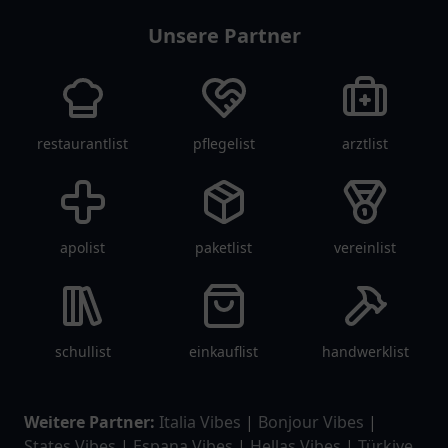
Unsere Partner
restaurantlist
pflegelist
arztlist
apolist
paketlist
vereinlist
schullist
einkauflist
handwerklist
Weitere Partner:
Italia Vibes
|
Bonjour Vibes
|
States Vibes
|
Espana Vibes
|
Hellas Vibes
|
Türkiye