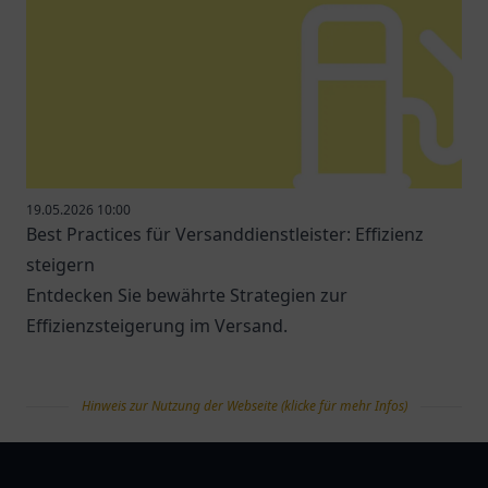
19.05.2026 10:00
Best Practices für Versanddienstleister: Effizienz
steigern
Entdecken Sie bewährte Strategien zur
Effizienzsteigerung im Versand.
Hinweis zur Nutzung der Webseite (klicke für mehr Infos)
tanklist