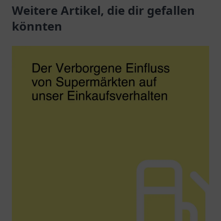
verwirklichen Sie Ihre
Weitere Artikel, die dir gefallen
Dienstleistungen
Träume.
erwarten Sie.
könnten