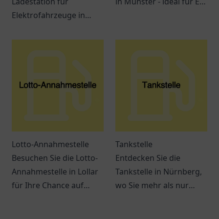
Ladestation für
in Münster - ideal für E-
Elektrofahrzeuge in
Mobilität mit
Dülmen. Ideal gelegen
Annehmlichkeiten in der
und benutzerfreundlich
Umgebung!
für alle E-Auto-Fahrer!
Lotto-Annahmestelle
Tankstelle
Besuchen Sie die Lotto-
Entdecken Sie die
Annahmestelle in Lollar
Tankstelle in Nürnberg,
für Ihre Chance auf
wo Sie mehr als nur
große Gewinne! Spielen
tanken können. Snacks,
Sie mit uns und
Getränke und bequeme