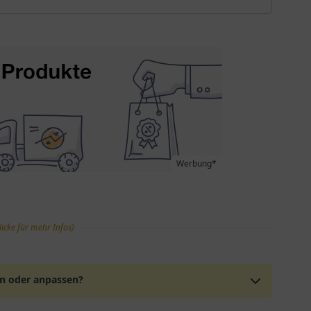
Werbung*
licke für mehr Infos)
en oder anpassen?