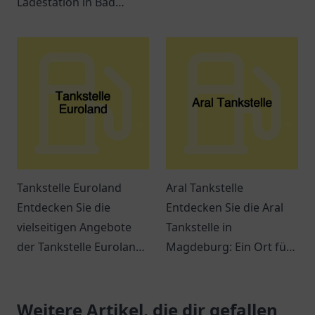
Ladestation in Bad
an leckeren Snacks und
Wurzach für Ihre
Getränken – ideal für
umweltfreundliche Fahrt
jeden Hunger.
mit Elektrofahrzeugen.
Tankstelle Euroland
Aral Tankstelle
Entdecken Sie die
Entdecken Sie die Aral
vielseitigen Angebote
Tankstelle in
der Tankstelle Euroland
Magdeburg: Ein Ort für
in Wuppertal – mehr als
Tankmöglichkeiten,
nur ein Ort zum Tanken!
Snacks und freundlichen
Weitere Artikel, die dir gefallen
Service an der