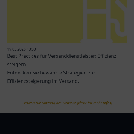
19.05.2026 10:00
Best Practices für Versanddienstleister: Effizienz
steigern
Entdecken Sie bewährte Strategien zur
Effizienzsteigerung im Versand.
Hinweis zur Nutzung der Webseite (klicke für mehr Infos)
tanklist