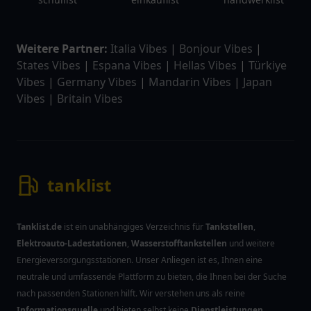
Weitere Partner:
Italia Vibes
|
Bonjour Vibes
|
States Vibes
|
Espana Vibes
|
Hellas Vibes
|
Türkiye
Vibes
|
Germany Vibes
|
Mandarin Vibes
|
Japan
Vibes
|
Britain Vibes
tanklist
Tanklist.de
ist ein unabhängiges Verzeichnis für
Tankstellen
,
Elektroauto-Ladestationen
,
Wasserstofftankstellen
und weitere
Energieversorgungsstationen. Unser Anliegen ist es, Ihnen eine
neutrale und umfassende Plattform zu bieten, die Ihnen bei der Suche
nach passenden Stationen hilft. Wir verstehen uns als reine
Informationsquelle
und bieten selbst keine
Dienstleistungen
,