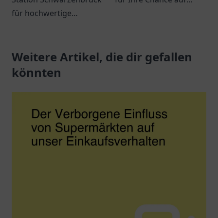
für hochwertige
große Gewinne! Spielen
Kraftstoffe und
Sie mit uns und
erstklassigen Service.
verwirklichen Sie Ihre
Immer beste Qualität in
Weitere Artikel, die dir gefallen
Träume.
der Nähe!
könnten