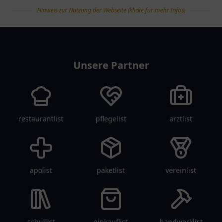
Hinweis zur Nutzung der Webseite (klicke für mehr Infos)
tanklist
Unsere Partner
restaurantlist
pflegelist
arztlist
apolist
paketlist
vereinlist
schullist
einkauflist
handwerklist