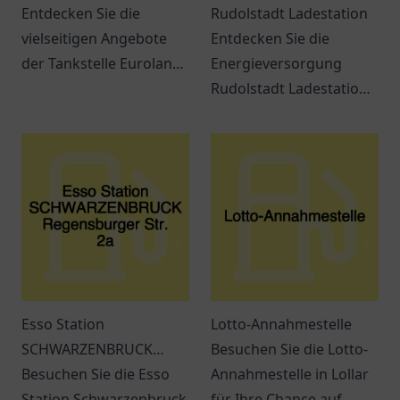
Entdecken Sie die
Rudolstadt Ladestation
vielseitigen Angebote
Entdecken Sie die
der Tankstelle Euroland
Energieversorgung
in Wuppertal – mehr als
Rudolstadt Ladestation:
nur ein Ort zum Tanken!
Ihre Anlaufstelle für
Elektromobilität und
nachhaltige
Ladeoptionen in
Rudolstadt.
Esso Station
Lotto-Annahmestelle
SCHWARZENBRUCK
Besuchen Sie die Lotto-
Regensburger Str. 2a
Besuchen Sie die Esso
Annahmestelle in Lollar
Station Schwarzenbruck
für Ihre Chance auf