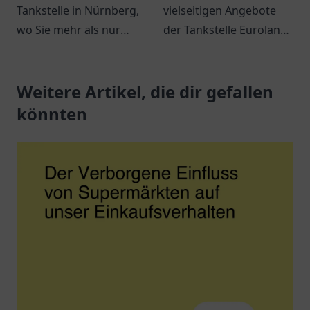
Tankstelle in Nürnberg,
vielseitigen Angebote
wo Sie mehr als nur
der Tankstelle Euroland
tanken können. Snacks,
in Wuppertal – mehr als
Getränke und bequeme
nur ein Ort zum Tanken!
Dienstleistungen
Weitere Artikel, die dir gefallen
erwarten Sie.
könnten