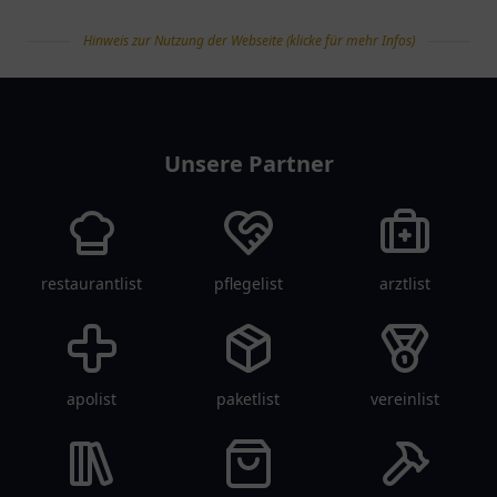
Hinweis zur Nutzung der Webseite (klicke für mehr Infos)
tanklist
Unsere Partner
restaurantlist
pflegelist
arztlist
apolist
paketlist
vereinlist