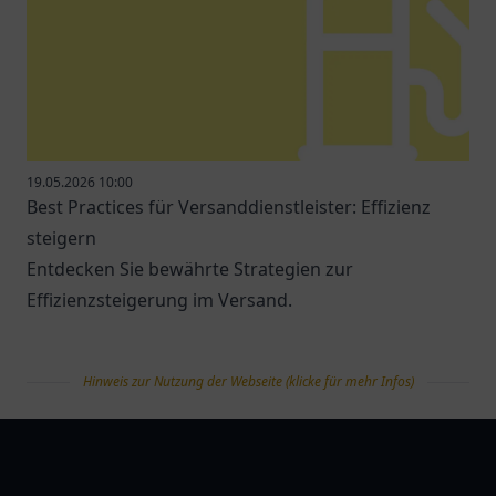
19.05.2026 10:00
Best Practices für Versanddienstleister: Effizienz
steigern
Entdecken Sie bewährte Strategien zur
Effizienzsteigerung im Versand.
Hinweis zur Nutzung der Webseite (klicke für mehr Infos)
tanklist