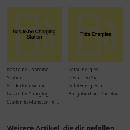
eine umweltfreundliche
Ihre Anlaufstelle für
Ladelösung für
Elektromobilität und
Elektrofahrzeuge.
nachhaltige
Ladeoptionen in
Rudolstadt.
has.to.be Charging
TotalEnergies
Station
Besuchen Sie
Entdecken Sie die
TotalEnergies in
has.to.be Charging
Burgoberbach für eine
Station in Münster - ein
breite Auswahl an
zentraler Ort für
Treibstoffen und
umweltbewusste
praktischen Produkten
Autofahrer mit
Weitere Artikel, die dir gefallen
für unterwegs.