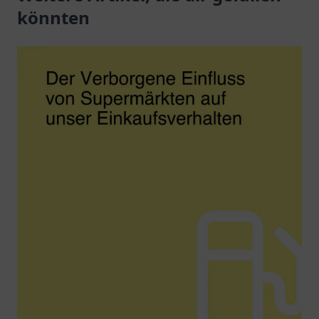
großartigen
könnten
Lademöglichkeiten.