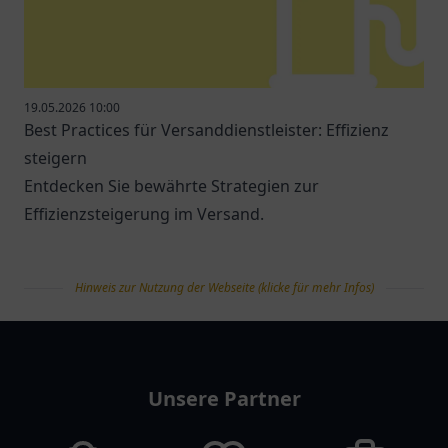
19.05.2026 10:00
Best Practices für Versanddienstleister: Effizienz
steigern
Entdecken Sie bewährte Strategien zur
Effizienzsteigerung im Versand.
Hinweis zur Nutzung der Webseite (klicke für mehr Infos)
tanklist
Unsere Partner