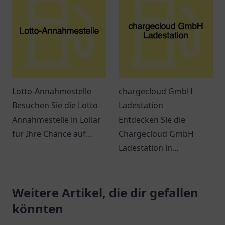
ein modernes
Einkaufserlebnis
erwarten Sie.
Lotto-Annahmestelle
chargecloud GmbH
Besuchen Sie die Lotto-
Ladestation
Annahmestelle in Lollar
Entdecken Sie die
für Ihre Chance auf
Chargecloud GmbH
große Gewinne! Spielen
Ladestation in
Sie mit uns und
Gelsenkirchen – Ihre
verwirklichen Sie Ihre
komfortable Anlaufstelle
Träume.
Weitere Artikel, die dir gefallen
zum Laden von
Elektroautos.
könnten