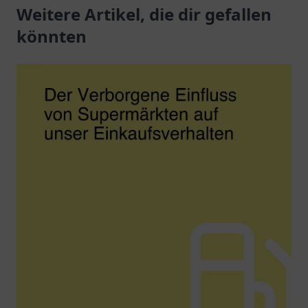
für alle E-Auto-Fahrer!
Weitere Artikel, die dir gefallen
der Region.
könnten