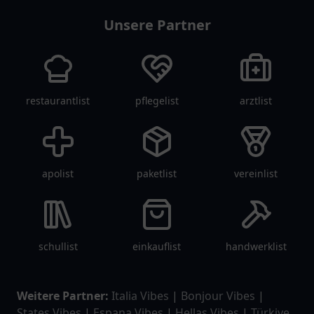
Unsere Partner
restaurantlist
pflegelist
arztlist
apolist
paketlist
vereinlist
schullist
einkauflist
handwerklist
Weitere Partner:
Italia Vibes
|
Bonjour Vibes
|
States Vibes
|
Espana Vibes
|
Hellas Vibes
|
Türkiye