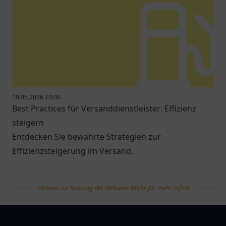
19.05.2026 10:00
Best Practices für Versanddienstleister: Effizienz
steigern
Entdecken Sie bewährte Strategien zur
Effizienzsteigerung im Versand.
Hinweis zur Nutzung der Webseite (klicke für mehr Infos)
tanklist