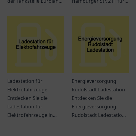
der Tankstelle Euroland
Hamburger Str. 211 für
in Wuppertal – mehr als
Kraftstoff, Snacks und
nur ein Ort zum Tanken!
verschiedene
Dienstleistungen
während Ihrer Reise.
Ladestation für
Energieversorgung
Elektrofahrzeuge
Rudolstadt Ladestation
Entdecken Sie die
Entdecken Sie die
Ladestation für
Energieversorgung
Elektrofahrzeuge in
Rudolstadt Ladestation
Dülmen. Ideal gelegen
und erfahren Sie alles
und benutzerfreundlich
über Elektromobilität in